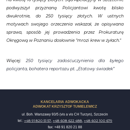
podwyższył przyznaną Policjantowi kwotę blisko
dwukrotnie, do 250 tysięcy złotych. W ustnych
motywach swojego orzeczenia wskazał, że opisywana
sprawa, sposób jej prowadzenia przez Prokuraturę
Okręgową w Poznaniu dosłownie "mrozi krew w żyłach."
Więcej:
250 tysięcy zadośćuczynienia dla byłego
policjanta, bohatera reportażu pt. „Etatowy świadek”
KANCELARIA ADWOKACKA
ADWOKAT KRZYSZTOF TUMIELEWICZ
ul. Boh. Warszawy 93/5 (vis a vis CH Turzyn), Szczecin
+48 91 820 51 57
+48 608 622 488
+48 602 100 679
tel.:
,
,
fax: +48 91 820 21 88