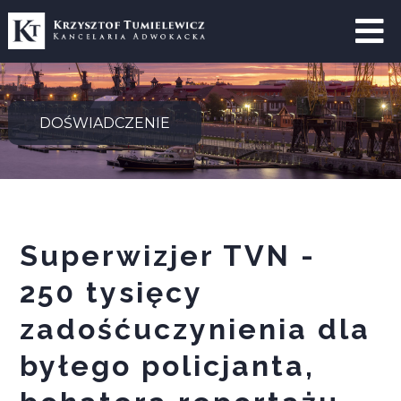
St
gł
Sp
DOŚWIADCZENIE
Us
Ze
Do
Ho
Superwizjer TVN -
Ak
Ko
250 tysięcy
Dl
zadośćuczynienia dla
Bi
Sz
byłego policjanta,
D
po