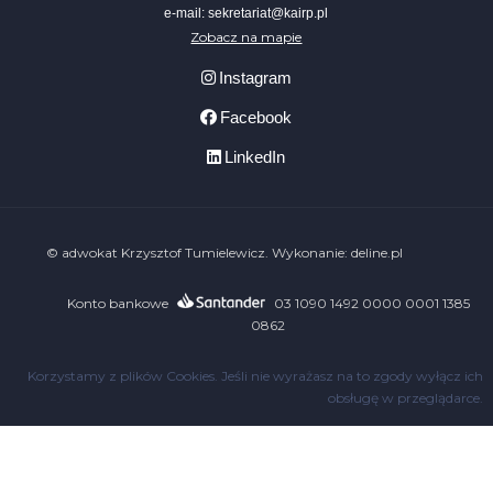
e-mail: sekretariat@kairp.pl
Zobacz na mapie
Instagram
Facebook
LinkedIn
© adwokat Krzysztof Tumielewicz. Wykonanie:
deline.pl
Konto bankowe
03 1090 1492 0000 0001 1385
0862
Korzystamy z plików Cookies. Jeśli nie wyrażasz na to zgody wyłącz ich
obsługę w przeglądarce.