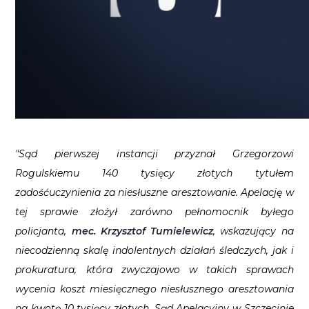
"Sąd pierwszej instancji przyznał Grzegorzowi
Rogulskiemu 140 tysięcy złotych tytułem
zadośćuczynienia za niesłuszne aresztowanie. Apelację w
tej sprawie złożył zarówno pełnomocnik byłego
policjanta,
mec. Krzysztof Tumielewicz
, wskazujący na
niecodzienną skalę indolentnych działań śledczych, jak i
prokuratura, która zwyczajowo w takich sprawach
wycenia koszt miesięcznego niesłusznego aresztowania
na kwotę 10 tysięcy złotych. Sąd Apelacyjny w Szczecinie