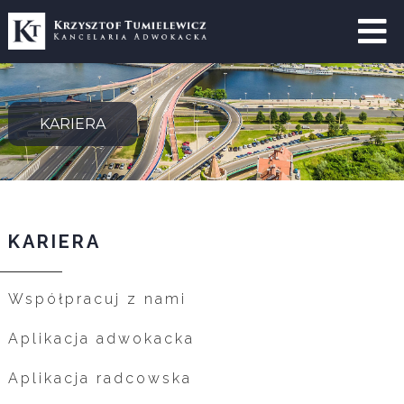
St
gł
Sp
KARIERA
Us
Ze
Do
Ho
KARIERA
Ak
Ko
Współpracuj z nami
Dl
Bi
Aplikacja adwokacka
Sz
D
Aplikacja radcowska
po