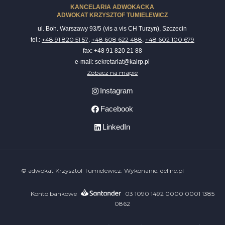
KANCELARIA ADWOKACKA
ADWOKAT KRZYSZTOF TUMIELEWICZ
ul. Boh. Warszawy 93/5 (vis a vis CH Turzyn), Szczecin
+48 91 820 51 57
+48 608 622 488
+48 602 100 679
tel.:
,
,
fax: +48 91 820 21 88
e-mail: sekretariat@kairp.pl
Zobacz na mapie
Instagram
Facebook
LinkedIn
© adwokat Krzysztof Tumielewicz. Wykonanie:
deline.pl
Konto bankowe
03 1090 1492 0000 0001 1385
0862