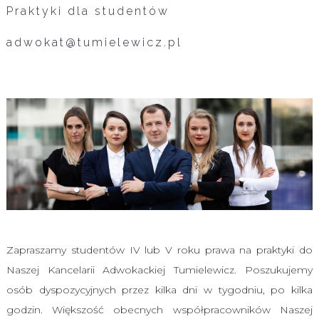
Praktyki dla studentów
Ka
Re
adwokat@tumielewicz.pl
Pł
on
lin
Pa
Fa
In
Li
Zapraszamy studentów IV lub V roku prawa na praktyki do
Naszej Kancelarii Adwokackiej Tumielewicz. Poszukujemy
osób dyspozycyjnych przez kilka dni w tygodniu, po kilka
godzin. Większość obecnych współpracowników Naszej